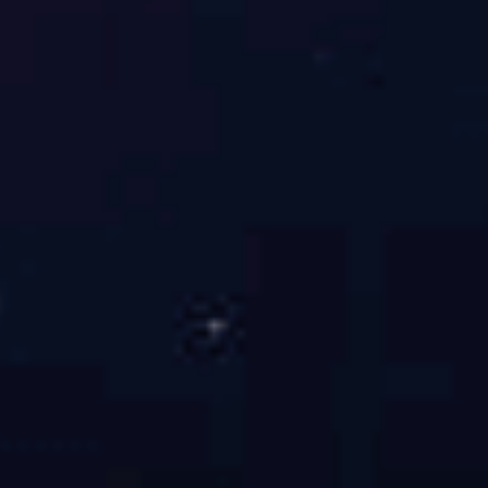
hth·华体官方网站【✅世界杯,欧冠杯合作平台✅】hth华体
会官网登录、hth华体育入口、官方、网站、平台、网址、
网页版、手机版、最新地址、全站app下载;作为综合体育娱
乐平台,涵盖足球、篮球与电竞等赛事资源,提供实时赛事资
讯、数据统计及精彩互动体验。
Sing Up
导航
发现
hth·华体