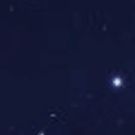
除了数据分析和VAR，英超还在球场建设方面进
行了一系列现代化改造。越来越多的英超俱乐部
开始投资新建或改造球场，采用更加先进的设施
和技术，以提升球迷的观赛体验。例如，部分球
场引入了可调节座椅、LED屏幕、Wi-Fi等现代
化设施，创造了更加舒适和高科技的观赛环境。
4、英超未来的发展趋势
与挑战
随着英超的影响力不断增强，未来的发展趋势也
将面临一些新的挑战。首先，如何在全球化进程
中保持联赛的竞争性和多样性，将是英超必须面
对的问题。尽管英超的商业化成功吸引了大量的