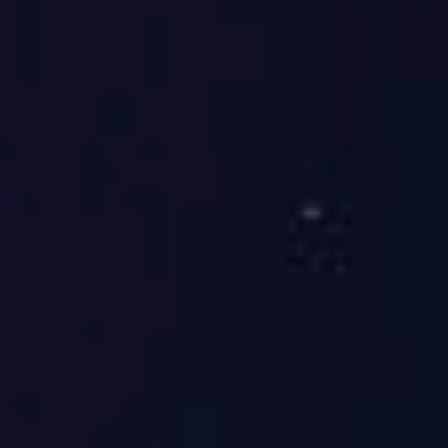
产品中心
资讯看板
服务方向
找到
hth华体