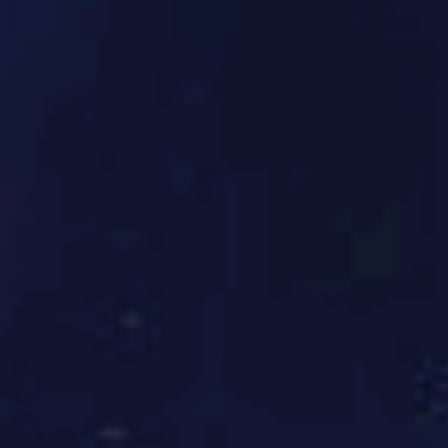
3、科技应用与赛事现代
化
近年来，随着科技的飞速发展，英超也不断融入
现代科技元素，以提升赛事的观赏性和公平性。
首先，视频助理裁判（VAR）系统的引入大大提
升了比赛的公正性。VAR技术可以帮助裁判员判
断争议判罚，减少了误判和漏判的发生，也提高
了比赛的透明度。
其次，英超在数据分析方面的应用也日趋成熟。
通过大数据分析，俱乐部能够更加精准地分析球
员的身体状况、比赛表现等各方面信息，
乐鱼体
育
帮助教练组做出战术决策。此外，英超赛事的
即时数据和分析报告也成为球迷和媒体讨论的重
要依据，极大提升了比赛的互动性和参与感。