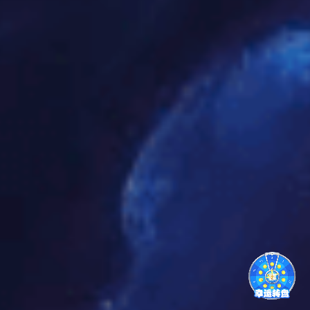
上一篇
下一篇
不会独行的足球明星背后的团队精神
与合作之道
2026-08-07